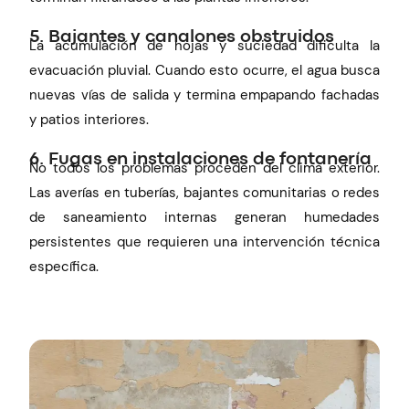
5. Bajantes y canalones obstruidos
La acumulación de hojas y suciedad dificulta la
evacuación pluvial. Cuando esto ocurre, el agua busca
nuevas vías de salida y termina empapando fachadas
y patios interiores.
6. Fugas en instalaciones de fontanería
No todos los problemas proceden del clima exterior.
Las averías en tuberías, bajantes comunitarias o redes
de saneamiento internas generan humedades
persistentes que requieren una intervención técnica
específica.