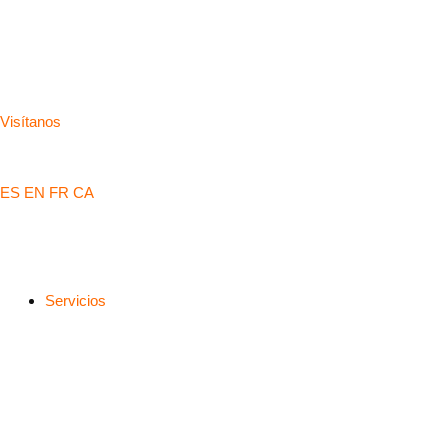
Ir
al
contenido
Visítanos
ES
EN
FR
CA
Servicios